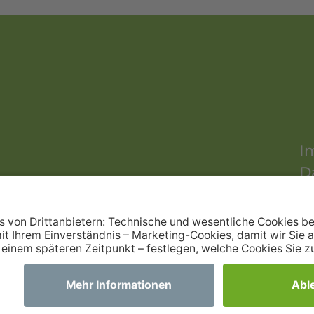
I
D
S
B
de
K