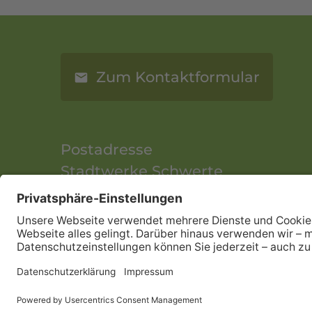
Zum Kontaktformular
Postadresse
Stadtwerke Schwerte
Liethstraße 32-36
58239 Schwerte
info@waermeplanung-schwerte.