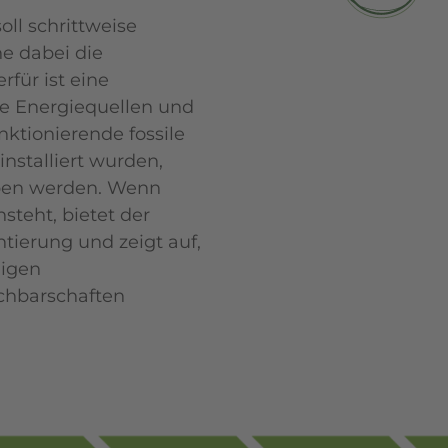
ll schrittweise
ne dabei die
rfür ist eine
re Energiequellen und
tionierende fossile
nstalliert wurden,
eben werden. Wenn
teht, bietet der
ierung und zeigt auf,
higen
chbarschaften